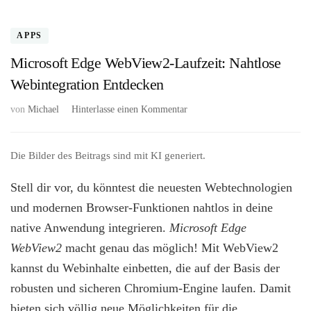
APPS
Microsoft Edge WebView2-Laufzeit: Nahtlose
Webintegration Entdecken
zu
von
Michael
Hinterlasse einen Kommentar
Microsoft
Edge
WebView2-
Die Bilder des Beitrags sind mit KI generiert.
Laufzeit:
Nahtlose
Stell dir vor, du könntest die neuesten Webtechnologien
Webintegration
und modernen Browser-Funktionen nahtlos in deine
Entdecken
native Anwendung integrieren.
Microsoft Edge
WebView2
macht genau das möglich! Mit WebView2
kannst du Webinhalte einbetten, die auf der Basis der
robusten und sicheren Chromium-Engine laufen. Damit
bieten sich völlig neue Möglichkeiten für die