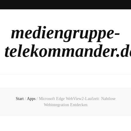
mediengruppe-
telekommander.d
Start
/
Apps
/
Microsoft Edge WebView2-Laufzeit: Nahtlose
Webintegration Entdecken