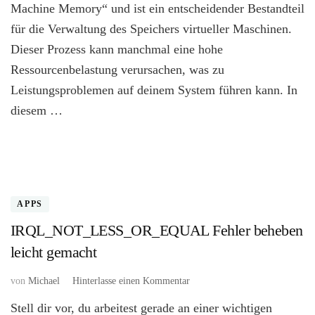
Machine Memory“ und ist ein entscheidender Bestandteil
gemacht
für die Verwaltung des Speichers virtueller Maschinen.
Dieser Prozess kann manchmal eine hohe
Ressourcenbelastung verursachen, was zu
Leistungsproblemen auf deinem System führen kann. In
diesem …
APPS
IRQL_NOT_LESS_OR_EQUAL Fehler beheben
leicht gemacht
zu
von
Michael
Hinterlasse einen Kommentar
IRQL_NOT_LESS_OR_EQU
Stell dir vor, du arbeitest gerade an einer wichtigen
Fehler