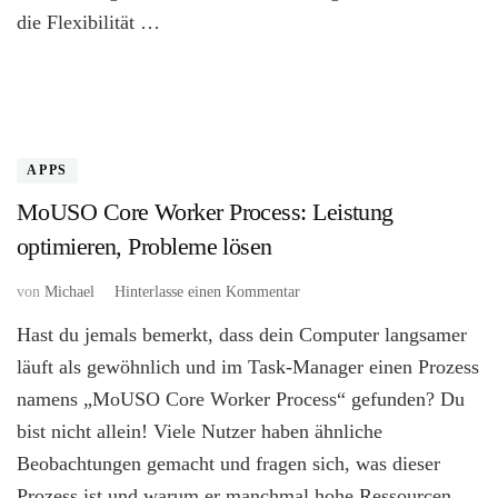
die Flexibilität …
APPS
MoUSO Core Worker Process: Leistung
optimieren, Probleme lösen
zu
von
Michael
Hinterlasse einen Kommentar
MoUSO
Hast du jemals bemerkt, dass dein Computer langsamer
Core
Worker
läuft als gewöhnlich und im Task-Manager einen Prozess
Process:
namens „MoUSO Core Worker Process“ gefunden? Du
Leistung
bist nicht allein! Viele Nutzer haben ähnliche
optimieren,
Probleme
Beobachtungen gemacht und fragen sich, was dieser
lösen
Prozess ist und warum er manchmal hohe Ressourcen