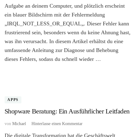
beheben
Aufgabe an deinem Computer, und plötzlich erscheint
leicht
ein blauer Bildschirm mit der Fehlermeldung
gemacht
„IRQL_NOT_LESS_OR_EQUAL„. Dieser Fehler kann
frustrierend sein, besonders wenn du keine Ahnung hast,
was ihn verursacht. In diesem Artikel erhältst du eine
umfassende Anleitung zur Diagnose und Behebung
dieses Fehlers, sodass du schnell wieder …
APPS
Shopware Beratung: Ein Ausführlicher Leitfaden
zu
von
Michael
Hinterlasse einen Kommentar
Shopware
Die digitale Transformation hat die Geschäftswelt
Beratung: