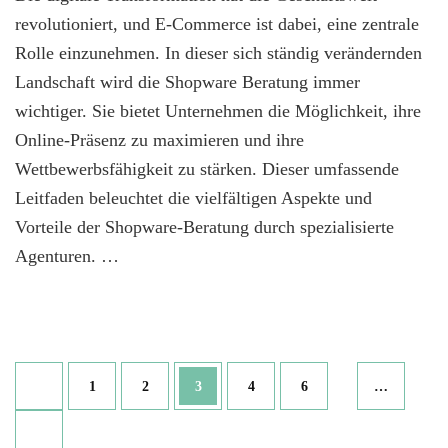
Ein
revolutioniert, und E-Commerce ist dabei, eine zentrale
Ausführlicher
Rolle einzunehmen. In dieser sich ständig verändernden
Leitfaden
Landschaft wird die Shopware Beratung immer
wichtiger. Sie bietet Unternehmen die Möglichkeit, ihre
Online-Präsenz zu maximieren und ihre
Wettbewerbsfähigkeit zu stärken. Dieser umfassende
Leitfaden beleuchtet die vielfältigen Aspekte und
Vorteile der Shopware-Beratung durch spezialisierte
Agenturen. …
Seitennummerierung
Seite
Seite
Seite
Seite
Seite
1
2
3
4
6
…
der
Beiträge