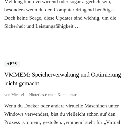
Meldung kann verwirrend oder sogar ärgerlich sein,
Ihren
besonders wenn du den Computer dringend benötigst.
Computer
eingeschaltet
Doch keine Sorge, diese Updates sind wichtig, um die
Sicherheit und Leistungsfähigkeit …
APPS
VMMEM: Speicherverwaltung und Optimierung
leicht gemacht
zu
von
Michael
Hinterlasse einen Kommentar
VMMEM:
Wenn du Docker oder andere virtuelle Maschinen unter
Speicherverwaltung
und
Windows verwendest, bist du vielleicht schon auf den
Optimierung
Prozess ‚vmmem‚ gestoßen. ‚vmmem‘ steht für „Virtual
leicht