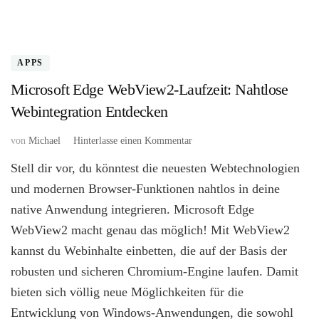
APPS
Microsoft Edge WebView2-Laufzeit: Nahtlose
Webintegration Entdecken
zu
von
Michael
Hinterlasse einen Kommentar
Microsoft
Stell dir vor, du könntest die neuesten Webtechnologien
Edge
WebView2-
und modernen Browser-Funktionen nahtlos in deine
Laufzeit:
native Anwendung integrieren. Microsoft Edge
Nahtlose
WebView2 macht genau das möglich! Mit WebView2
Webintegration
Entdecken
kannst du Webinhalte einbetten, die auf der Basis der
robusten und sicheren Chromium-Engine laufen. Damit
bieten sich völlig neue Möglichkeiten für die
Entwicklung von Windows-Anwendungen, die sowohl